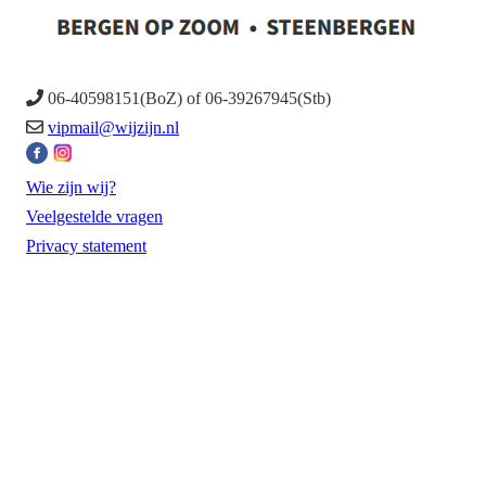
06-40598151(BoZ) of 06-39267945(Stb)
vipmail@wijzijn.nl
Wie zijn wij?
Veelgestelde vragen
Privacy statement