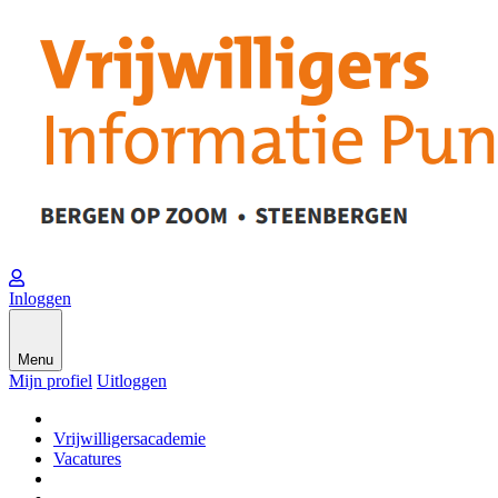
Inloggen
Menu
Mijn profiel
Uitloggen
Vrijwilligersacademie
Vacatures