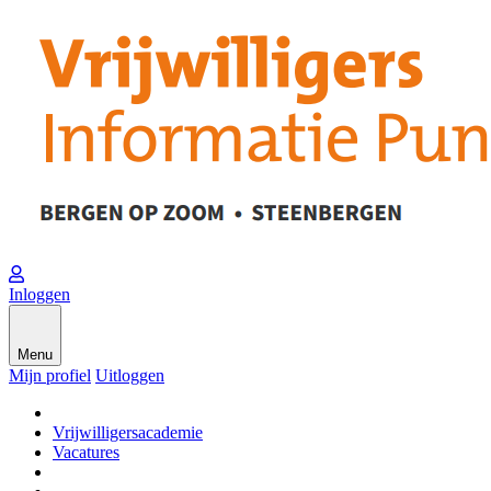
Inloggen
Menu
Mijn profiel
Uitloggen
Vrijwilligersacademie
Vacatures