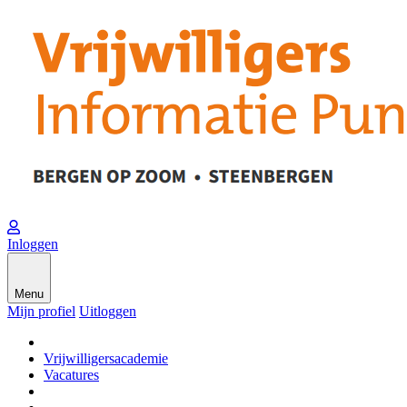
Inloggen
Menu
Mijn profiel
Uitloggen
Vrijwilligersacademie
Vacatures